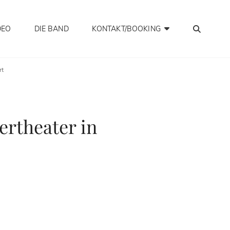
SEA
DEO
DIE BAND
KONTAKT/BOOKING
rt
ertheater in