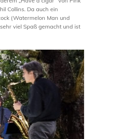
nderem „Have a cigar“ von Pink
il Collins. Da auch ein
ancock (Watermelon Man und
ehr viel Spaß gemacht und ist