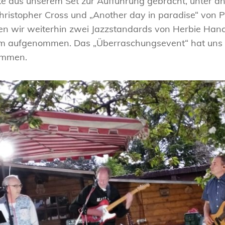
ke aus unserem Set zur Aufführung gebracht, unter a
Christopher Cross und „Another day in paradise“ von Ph
ten wir weiterhin zwei Jazzstandards von Herbie H
mm aufgenommen. Das „Überraschungsevent“ hat uns s
ommen.