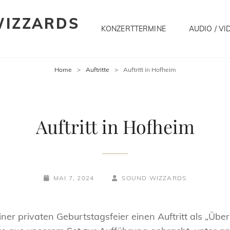
WIZZARDS
KONZERTTERMINE
AUDIO / VI
Home
>
Auftritte
>
Auftritt in Hofheim
Auftritt in Hofheim
POSTED-
BY
BYLINE
MAI 7, 2024
SOUND WIZZARDS
ON
LINE
ner privaten Geburtstagsfeier einen Auftritt als „Üb