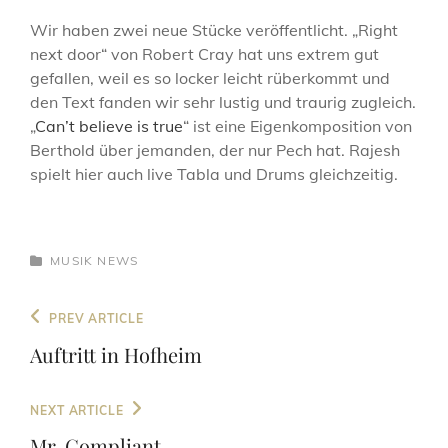
LINE
Wir haben zwei neue Stücke veröffentlicht. „Right
next door“ von Robert Cray hat uns extrem gut
gefallen, weil es so locker leicht rüberkommt und
den Text fanden wir sehr lustig und traurig zugleich.
„
Can’t believe is true
“ ist eine Eigenkomposition von
Berthold über jemanden, der nur Pech hat. Rajesh
spielt hier auch live Tabla und Drums gleichzeitig.
CATEGORIES
MUSIK
NEWS
Beitragsnavigation
Previous
PREV ARTICLE
Post
Auftritt in Hofheim
Next
NEXT ARTICLE
Post
Mr. Compliant