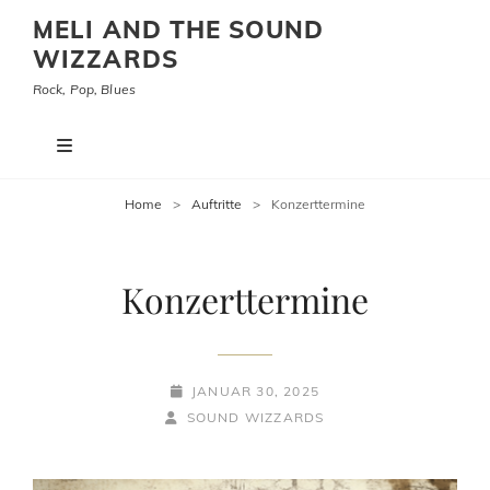
MELI AND THE SOUND
WIZZARDS
Rock, Pop, Blues
Home
>
Auftritte
>
Konzerttermine
Konzerttermine
POSTED-
JANUAR 30, 2025
BY
BYLINE
ON
SOUND WIZZARDS
LINE