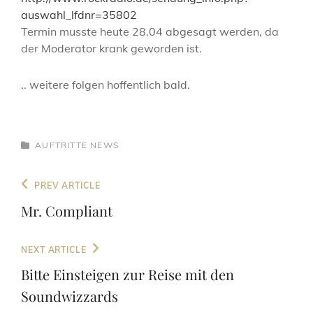
auswahl_lfdnr=35802
Termin musste heute 28.04 abgesagt werden, da
der Moderator krank geworden ist.
.. weitere folgen hoffentlich bald.
CATEGORIES
AUFTRITTE
NEWS
Beitragsnavigation
Previous
PREV ARTICLE
Post
Mr. Compliant
Next
NEXT ARTICLE
Post
Bitte Einsteigen zur Reise mit den
Soundwizzards