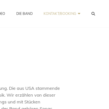
SEA
DEO
DIE BAND
KONTAKT/BOOKING
bung. Die aus USA stammende
ik. Wir erzählen von dieser
ongs und mit Stücken
re der Band gehören Songs