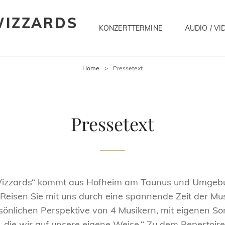
WIZZARDS
KONZERTTERMINE
AUDIO / VI
Home
>
Pressetext
Pressetext
 Wizzards“ kommt aus Hofheim am Taunus und Umge
„Reisen Sie mit uns durch eine spannende Zeit der Mus
sönlichen Perspektive von 4 Musikern, mit eigenen S
r, die wir auf unsere eigene Weise.“ Zu dem Repertoi