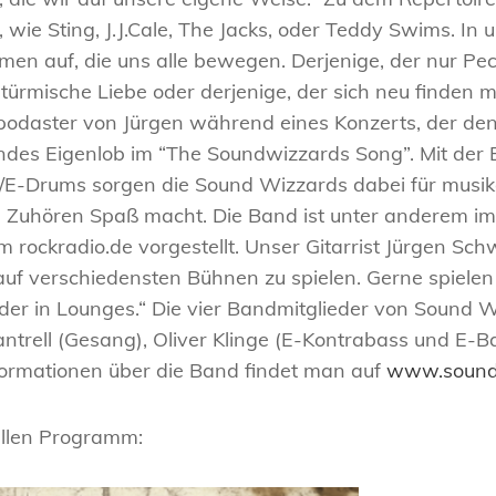
, wie Sting, J.J.Cale, The Jacks, oder Teddy Swims. In
men auf, die uns alle bewegen. Derjenige, der nur P
e stürmische Liebe oder derjenige, der sich neu finde
daster von Jürgen während eines Konzerts, der den 
es Eigenlob im “The Soundwizzards Song”. Mit der B
E-Drums sorgen die Sound Wizzards dabei für musikali
 Zuhören Spaß macht. Die Band ist unter anderem im
 rockradio.de vorgestellt. Unser Gitarrist Jürgen Sch
auf verschiedensten Bühnen zu spielen. Gerne spielen
der in Lounges.“ Die vier Bandmitglieder von Sound 
antrell (Gesang), Oliver Klinge (E-Kontrabass und E
formationen über die Band findet man auf
www.sound
ellen Programm: