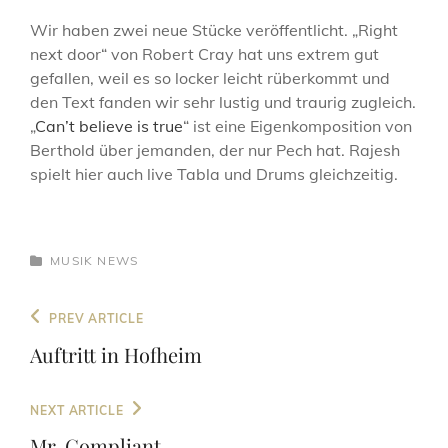
LINE
Wir haben zwei neue Stücke veröffentlicht. „Right
next door“ von Robert Cray hat uns extrem gut
gefallen, weil es so locker leicht rüberkommt und
den Text fanden wir sehr lustig und traurig zugleich.
„
Can’t believe is true
“ ist eine Eigenkomposition von
Berthold über jemanden, der nur Pech hat. Rajesh
spielt hier auch live Tabla und Drums gleichzeitig.
CATEGORIES
MUSIK
NEWS
Beitragsnavigation
Previous
PREV ARTICLE
Post
Auftritt in Hofheim
Next
NEXT ARTICLE
Post
Mr. Compliant